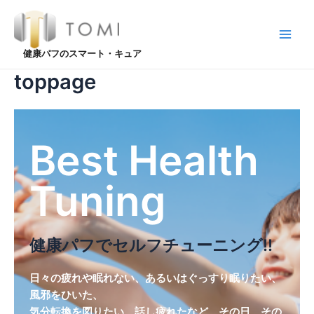
内
容
を
Main
健康パフのスマート・キュア
ス
Men
キ
toppage
ッ
プ
Best Health
Tuning
健康パフでセルフチューニング!!
日々の疲れや眠れない、あるいはぐっすり眠りたい、
風邪をひいた、
気分転換を図りたい、話し疲れたなど、その日、その